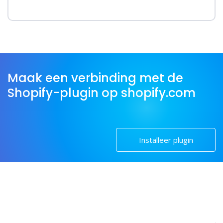
Maak een verbinding met de
Shopify-plugin op shopify.com
Installeer plugin