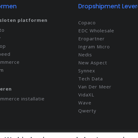
ormen
Dropshipment Lever
sloten platformen
Copaco
to
EDC Wholesale
y
Eropartner
hop
Ingram Micro
peed
Nedis
mmerce
New Aspect
im
Synnex
Tech Data
Van Der Meer
leren
VidaXL
merce installatie
Wave
Qwerty