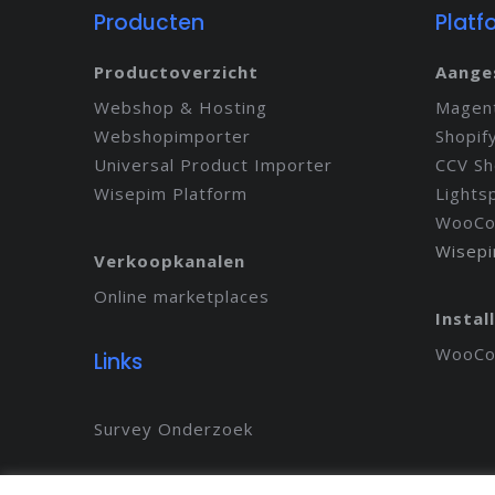
Producten
Platf
Productoverzicht
Aange
Webshop & Hosting
Magen
Webshopimporter
Shopif
Universal Product Importer
CCV S
Wisepim Platform
Lights
WooCo
Wisep
Verkoopkanalen
Online marketplaces
Instal
WooCom
Links
Survey Onderzoek