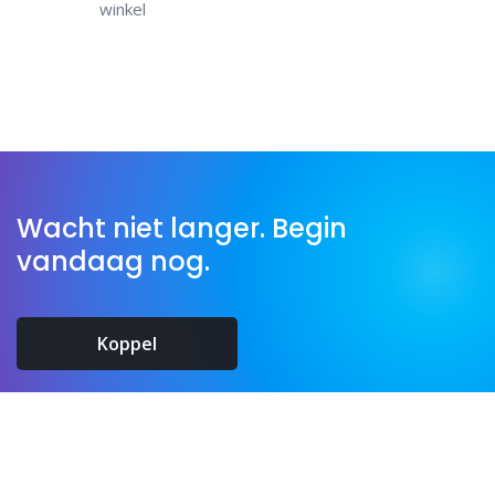
winkel
Wacht niet langer. Begin
vandaag nog.
Koppel