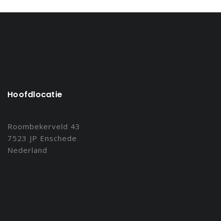
Hoofdlocatie
Roombekerveld 43
7523 JP Enschede
Nederland