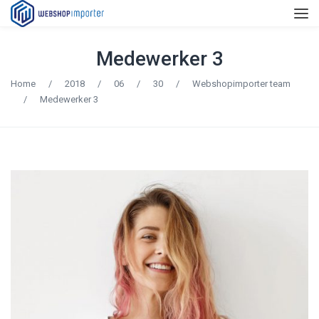
Medewerker 3
Home
/
2018
/
06
/
30
/
Webshopimporter team
/
Medewerker 3