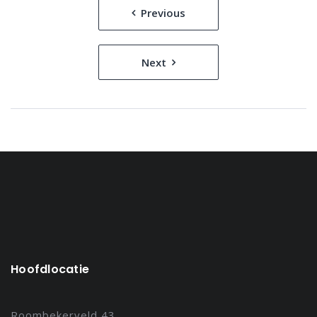
Bericht
Previous
navigatie
Next
Hoofdlocatie
Roombekerveld 43