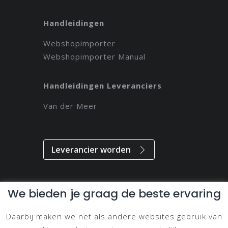
Handleidingen
Webshopimporter
Webshopimporter Manual
Handleidingen Leveranciers
Van der Meer
Leverancier worden
We bieden je graag de beste ervaring
Alle rechten voorbehouden // 2021 // Magdeveloper
Daarbij maken we net als andere websites gebruik van
Privacy & Disclaimer