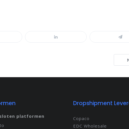
ormen
Dropshipment Lever
sloten platformen
Copaco
to
EDC Wholesale