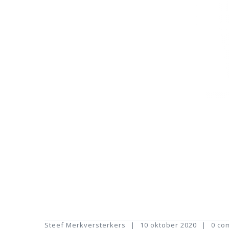
Steef Merkversterkers
10 oktober 2020
0 co