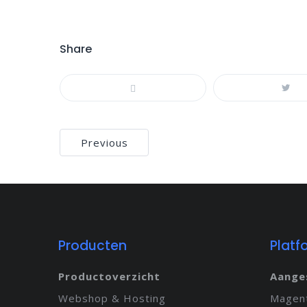
Share
Bericht
Previous
navigatie
Producten
Platf
Productoverzicht
Aange
Webshop & Hosting
Magen