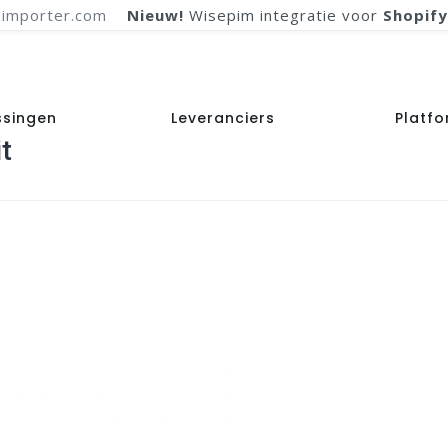
importer.com
Nieuw!
Wisepim integratie voor
Shopify
ssingen
Leveranciers
Platf
t