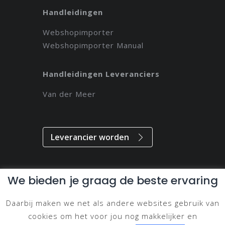
Handleidingen
Webshopimporter
Webshopimporter Manual
Handleidingen Leveranciers
Van der Meer
Leverancier worden
We bieden je graag de beste ervaring
Alle rechten voorbehouden // 2021 // Magdeveloper
Daarbij maken we net als andere websites gebruik van
Privacy & Disclaimer
cookies om het voor jou nog makkelijker en
Cookie Beleid