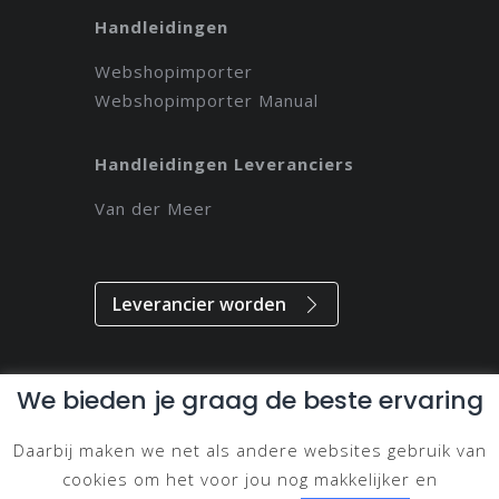
Handleidingen
Webshopimporter
Webshopimporter Manual
Handleidingen Leveranciers
Van der Meer
Leverancier worden
We bieden je graag de beste ervaring
Alle rechten voorbehouden // 2021 // Magdeveloper
Daarbij maken we net als andere websites gebruik van
Privacy & Disclaimer
cookies om het voor jou nog makkelijker en
Cookie Beleid