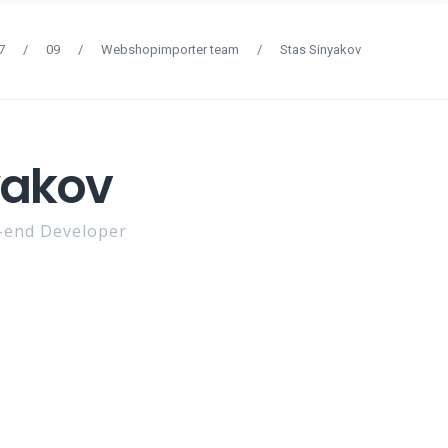
7
/
09
/
Webshopimporter team
/
Stas Sinyakov
yakov
-end Developer