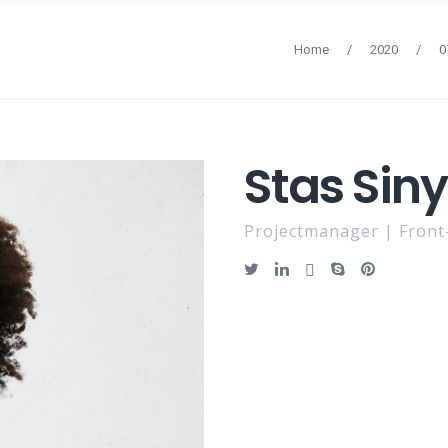
Home
/
2020
/
0
Stas Sin
Projectmanager | Front