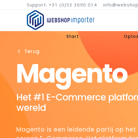
Support: +31 (0)53 3690 014
info@webshop
Start
Oplo
Terug
arrow_back_ios
Magento
Het #1 E-Commerce platfor
wereld
Magento is een leidende partij op he