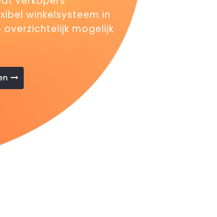
dt verkopers
xibel winkelsysteem in
overzichtelijk mogelijk
en