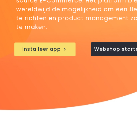
source E-Commerce. Het platform bie
wereldwijd de mogelijkheid om een fle
te richten en product management zo 
te maken.
Installeer app
Webshop start
chevron_right