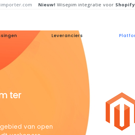
importer.com
Nieuw!
Wisepim integratie voor
Shopify
ssingen
Leveranciers
Platf
m ter
t gebied van open