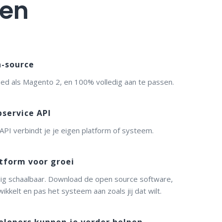
len
-source
oed als Magento 2, en 100% volledig aan te passen.
service API
PI verbindt je je eigen platform of systeem.
tform voor groei
dig schaalbaar. Download de open source software,
wikkelt en pas het systeem aan zoals jij dat wilt.
elopers kunnen je verder helpen