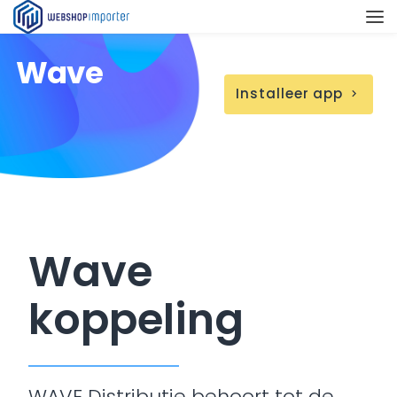
Wave
Installeer app
chevron_right
Wave
koppeling
WAVE Distributie behoort tot de