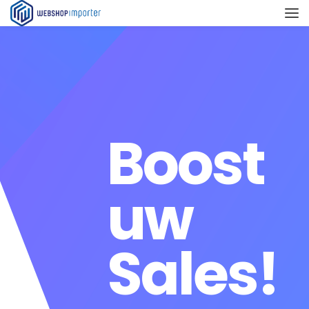
Boost
uw
Sales!