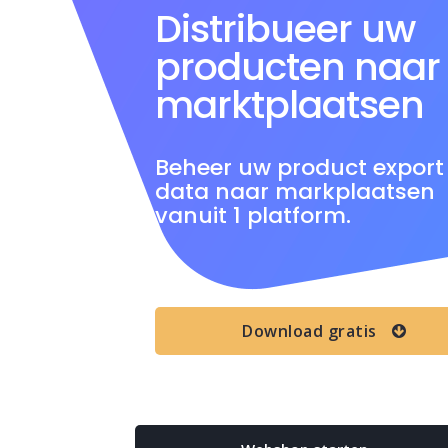
Distribueer uw
producten naar
marktplaatsen
Beheer uw product export
data naar markplaatsen
vanuit 1 platform.
Download gratis