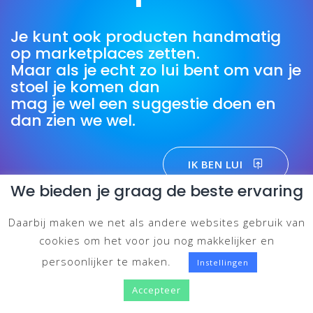
Je kunt ook producten handmatig
op marketplaces zetten.
Maar als je echt zo lui bent om van je
stoel je komen dan
mag je wel een suggestie doen en
dan zien we wel.
IK BEN LUI
We bieden je graag de beste ervaring
Daarbij maken we net als andere websites gebruik van
cookies om het voor jou nog makkelijker en
persoonlijker te maken.
Instellingen
Accepteer
Producten