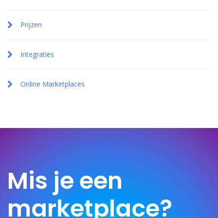
Prijzen
Integraties
Online Marketplaces
Mis je een
marketplace?