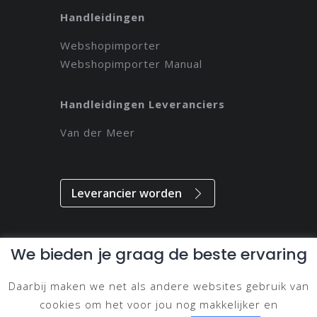
Handleidingen
Webshopimporter
Webshopimporter Manual
Handleidingen Leveranciers
Van der Meer
Leverancier worden
We bieden je graag de beste ervaring
Alle rechten voorbehouden // 2021 // Magdeveloper
Daarbij maken we net als andere websites gebruik van
Privacy & Disclaimer
cookies om het voor jou nog makkelijker en
Cookie Beleid