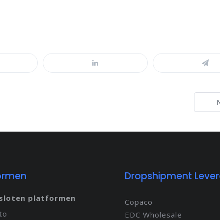
ormen
Dropshipment Lever
sloten platformen
Copaco
to
EDC Wholesale