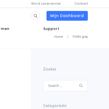
Word Leverancier
Contact
Mijn Dashboard
ormen
Support
Home
/
FONQ grey
Zoekie
Search
for:
Categorieën