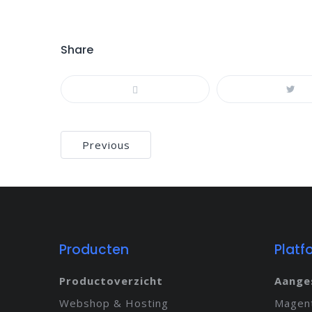
Share
Bericht
Previous
navigatie
Producten
Platf
Productoverzicht
Aange
Webshop & Hosting
Magen