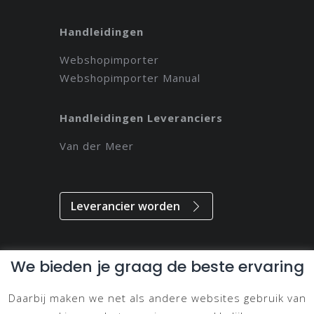
Handleidingen
Webshopimporter
Webshopimporter Manual
Handleidingen Leveranciers
Van der Meer
Leverancier worden
We bieden je graag de beste ervaring
Alle rechten voorbehouden // 2021 // Magdeveloper
Daarbij maken we net als andere websites gebruik van
Privacy & Disclaimer