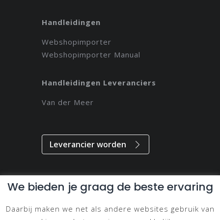
Handleidingen
Webshopimporter
Webshopimporter Manual
Handleidingen Leveranciers
Van der Meer
Leverancier worden
We bieden je graag de beste ervaring
Alle rechten voorbehouden // 2021 // Magdeveloper
Daarbij maken we net als andere websites gebruik van
Privacy & Disclaimer