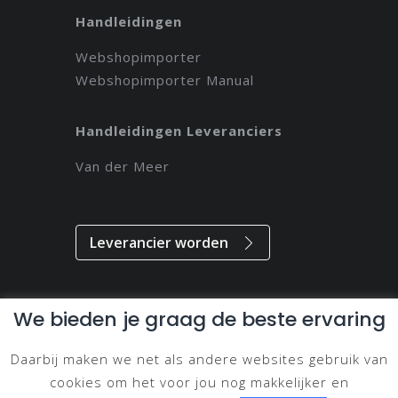
Handleidingen
Webshopimporter
Webshopimporter Manual
Handleidingen Leveranciers
Van der Meer
Leverancier worden
We bieden je graag de beste ervaring
Alle rechten voorbehouden // 2021 // Magdeveloper
Daarbij maken we net als andere websites gebruik van
Privacy & Disclaimer
cookies om het voor jou nog makkelijker en
Cookie Beleid