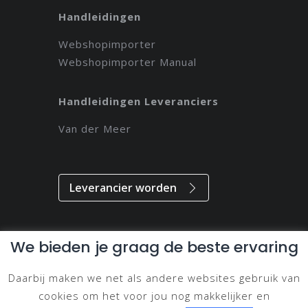
Handleidingen
Webshopimporter
Webshopimporter Manual
Handleidingen Leveranciers
Van der Meer
Leverancier worden
We bieden je graag de beste ervaring
Alle rechten voorbehouden // 2021 // Magdeveloper
Daarbij maken we net als andere websites gebruik van
Privacy & Disclaimer
cookies om het voor jou nog makkelijker en
Cookie Beleid