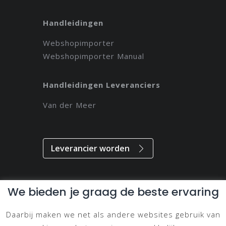
Handleidingen
Webshopimporter
Webshopimporter Manual
Handleidingen Leveranciers
Van der Meer
Leverancier worden
We bieden je graag de beste ervaring
Alle rechten voorbehouden // 2021 // Magdeveloper
Daarbij maken we net als andere websites gebruik van
Privacy & Disclaimer