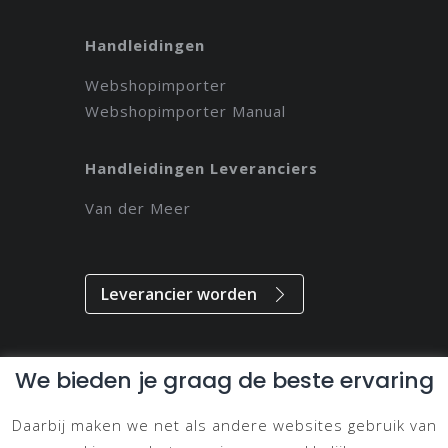
Handleidingen
Webshopimporter
Webshopimporter Manual
Handleidingen Leveranciers
Van der Meer
Leverancier worden
We bieden je graag de beste ervaring
Alle rechten voorbehouden // 2021 // Magdeveloper
Daarbij maken we net als andere websites gebruik van
Privacy & Disclaimer