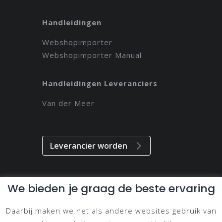
Handleidingen
Webshopimporter
Webshopimporter Manual
Handleidingen Leveranciers
Van der Meer
Leverancier worden
We bieden je graag de beste ervaring
Alle rechten voorbehouden // 2021 // Magdeveloper
Daarbij maken we net als andere websites gebruik van
Privacy & Disclaimer