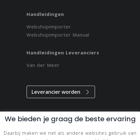
Handleidingen
Webshopimporter
Webshopimporter Manual
Handleidingen Leveranciers
Van der Meer
Leverancier worden
We bieden je graag de beste ervaring
Alle rechten voorbehouden // 2021 // Magdeveloper
Daarbij maken we net als andere websites gebruik van
Privacy & Disclaimer