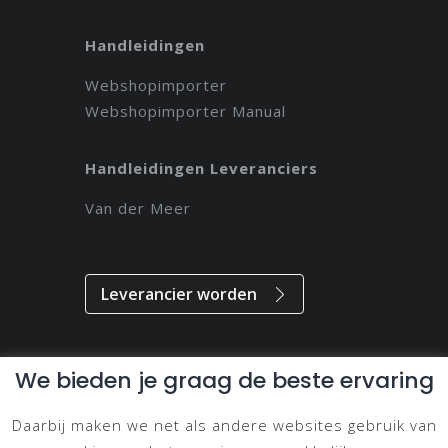
Handleidingen
Webshopimporter
Webshopimporter Manual
Handleidingen Leveranciers
Van der Meer
Leverancier worden
We bieden je graag de beste ervaring
Alle rechten voorbehouden // 2021 // Magdeveloper
Daarbij maken we net als andere websites gebruik van
Privacy & Disclaimer