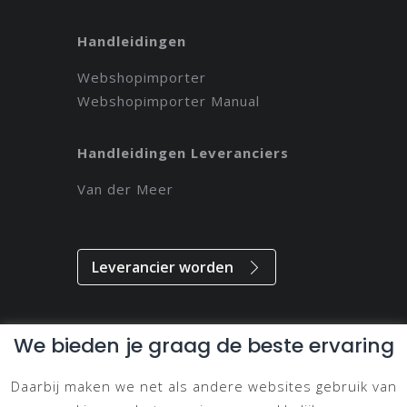
Handleidingen
Webshopimporter
Webshopimporter Manual
Handleidingen Leveranciers
Van der Meer
Leverancier worden
We bieden je graag de beste ervaring
Alle rechten voorbehouden // 2021 // Magdeveloper
Daarbij maken we net als andere websites gebruik van
Privacy & Disclaimer