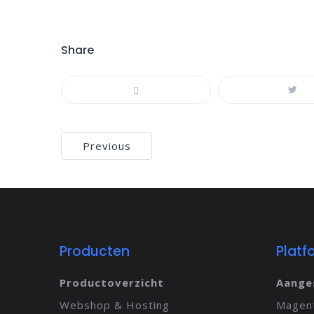
Share
Bericht
Previous
navigatie
Producten
Platf
Productoverzicht
Aange
Webshop & Hosting
Magen