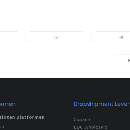
ormen
Dropshipment Lever
sloten platformen
Copaco
to
EDC Wholesale