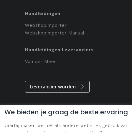
Handleidingen
Webshopimporter
Webshopimporter Manual
Handleidingen Leveranciers
Van der Meer
Leverancier worden
We bieden je graag de beste ervaring
Alle rechten voorbehouden // 2021 // Magdeveloper
Daarbij maken we net als andere websites gebruik van
Privacy & Disclaimer