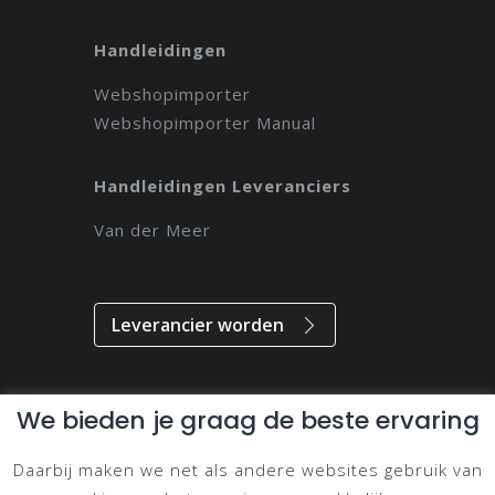
Handleidingen
Webshopimporter
Webshopimporter Manual
Handleidingen Leveranciers
Van der Meer
Leverancier worden
We bieden je graag de beste ervaring
Alle rechten voorbehouden // 2021 // Magdeveloper
Daarbij maken we net als andere websites gebruik van
Privacy & Disclaimer