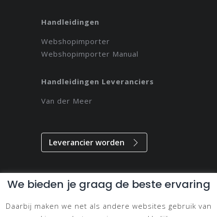
Handleidingen
Webshopimporter
Webshopimporter Manual
Handleidingen Leveranciers
Van der Meer
Leverancier worden
We bieden je graag de beste ervaring
Alle rechten voorbehouden // 2021 // Magdeveloper
Daarbij maken we net als andere websites gebruik van
Privacy & Disclaimer