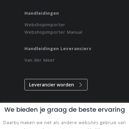
Handleidingen
Webshopimporter
Webshopimporter Manual
Handleidingen Leveranciers
Van der Meer
Leverancier worden
We bieden je graag de beste ervaring
Alle rechten voorbehouden // 2021 // Magdeveloper
Daarbij maken we net als andere websites gebruik van
Privacy & Disclaimer